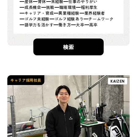
産休
育休
未経験
仕事のやりがい
成長機会
挑戦
職場環境
福利厚生
キャリア・育成
異業種経験
業界経験者
ゴルフ未経験
ゴルフ経験あり
チームワーク
語学力を活かす
働き方
大卒
高卒
検索
キャリア採用社員
KAIZEN