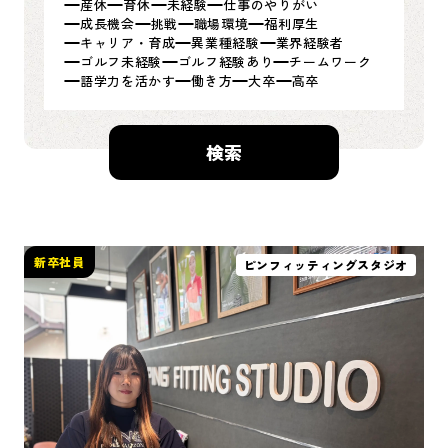
産休
育休
未経験
仕事のやりがい
成長機会
挑戦
職場環境
福利厚生
キャリア・育成
異業種経験
業界経験者
ゴルフ未経験
ゴルフ経験あり
チームワーク
語学力を活かす
働き方
大卒
高卒
検索
新卒社員
ピンフィッティングスタジオ