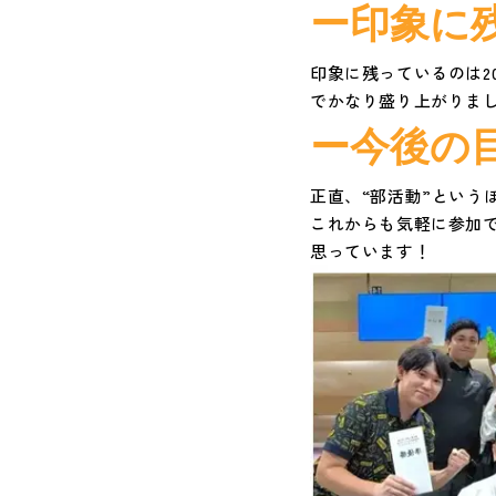
ー
印象に
印象に残っているのは2
でかなり盛り上がりま
ー
今後の
正直、“部活動”という
これからも気軽に参加
思っています！