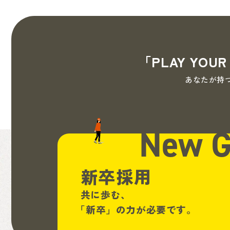
「PLAY YO
あなたが持
New
G
新卒採用
共に歩む、
「新卒」
の力が必要です。