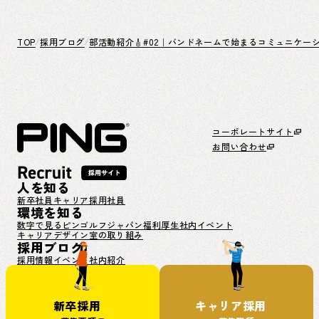
TOP
採用ブログ
部活動紹介🎸#02｜バンドネームで始まるコミュニケー
コーポレートサイト
お問い合わせ
人を知る
新卒社員
キャリア採用社員
環境を知る
数字で見るピンゴルフジャパン
福利厚生
社内イベント
キャリアデザイン室の取り組み
採用ブログ
採用情報
イベント
社内紹介
新卒採用
キャリア採用