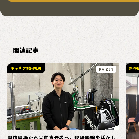
関連記事
キャリア採用社員
新卒
KAIZEN
製造現場から品質責任者へ。現場経験を活かし